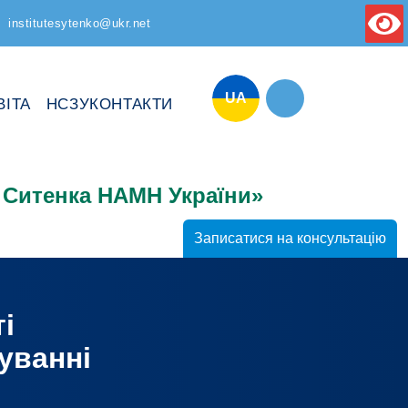
institutesytenko@ukr.net
UA
ВІТА
НСЗУ
КОНТАКТИ
І. Ситенка НАМН України»
Записатися на консультацію
і
уванні