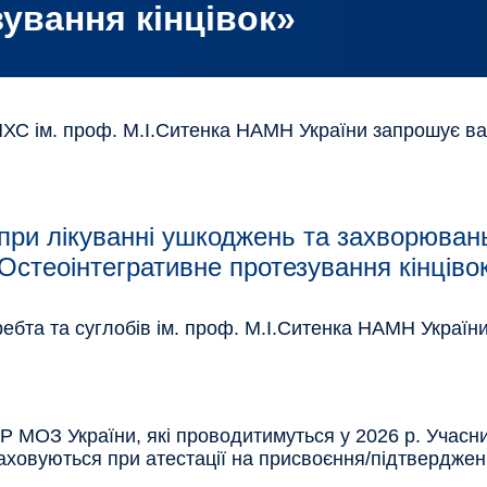
ування кінцівок»
ПХС ім. проф. М.І.Ситенка НАМН України запрошує в
при лікуванні ушкоджень та захворювань
Остеоінтегративне протезування кінціво
хребта та суглобів ім. проф. М.І.Ситенка НАМН України
 МОЗ України, які проводитимуться у 2026 р. Учасн
раховуються при атестації на присвоєння/підтверджен