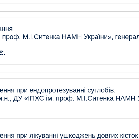
ання
 проф. М.І.Ситенка НАМН України», генера
Є.
ення при ендопротезуванні суглобів.
м.н., ДУ «ІПХС ім. проф. М.І.Ситенка НАМН 
ення при лікуванні ушкоджень довгих кісток