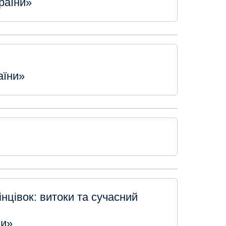
раїни»
аїни»
інцівок: витоки та сучасний
ни»