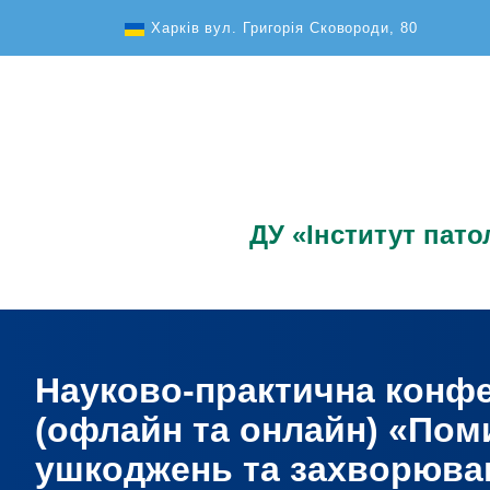
Text Size
Харків вул. Григорія Сковороди, 80
ДУ «Інститут патол
Науково-практична конфе
(офлайн та онлайн) «Поми
ушкоджень та захворюван