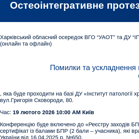
Остеоінтегративне протез
Харківський обласний осередок ВГО “УАОТ” та ДУ “І
(онлайн та офлайн)
Помилки та ускладнення 
, яка буде проходити на базі ДУ «Інститут патології 
вул.Григорія Сковороди, 80.
Час:
19 лютого 2026 10:00 AM Київ
Конференцію буде включено до «Реєстру заходів БПР
сертифікат із балами БПР (2 бали – учасника), які в
України від 16.04.2025 р. №650.