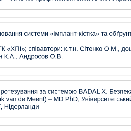
вання системи «імплант-кістка» та обґрунт
К «ХПІ»; співавтори: к.т.н. Сітенко О.М., д
н К.А., Андросов О.В.
протезування за системою BADAL X. Безпека
nk van de Meent) – MD PhD, Університетськи
ї, Нідерланди