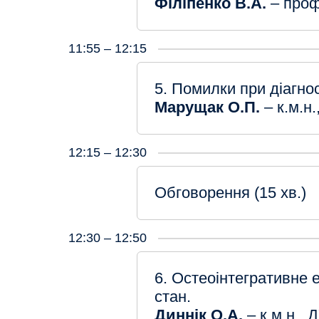
Філіпенко В.А.
– проф
11:55 – 12:15
5. Помилки при діагнос
Марущак О.П.
– к.м.н
12:15 – 12:30
Обговорення (15 хв.)
12:30 – 12:50
6. Остеоінтегративне е
стан.
Диннік О.А.
– к.м.н.,