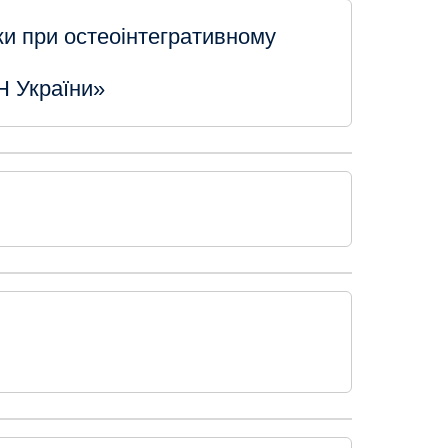
іки при остеоінтегративному
Н України»