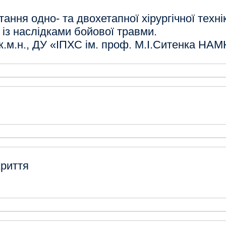
ання одно- та двохетапної хірургічної техн
 із наслідками бойової травми.
к.м.н., ДУ «ІПХС ім. проф. М.І.Ситенка НАМ
криття