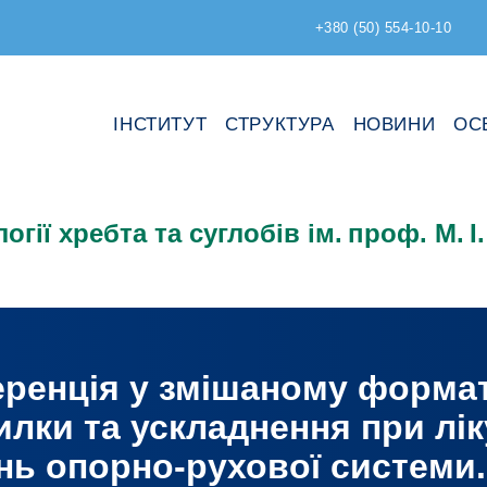
+380 (50) 554-10-10
ІНСТИТУТ
СТРУКТУРА
НОВИНИ
ОС
огії хребта та суглобів ім. проф. М. 
ренція у змішаному формат
лки та ускладнення при лік
ь опорно-рухової системи.