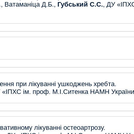
., Ватаманіца Д.Б.,
Губський С.С.
, ДУ «ІПХ
ення при лікуванні ушкоджень хребта.
У «ІПХС ім. проф. М.І.Ситенка НАМН Україн
вативному лікуванні остеоартрозу.