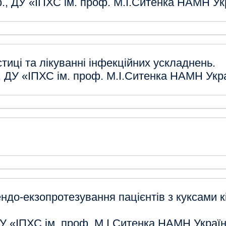
., ДУ «ІПХС ім. проф. М.І.Ситенка НАМН Ук
тиці та лікуванні інфекційних ускладнень.
., ДУ «ІПХС ім. проф. М.І.Ситенка НАМН Укр
ндо-екзопротезування пацієнтів з куксами к
 ДУ «ІПХС ім. проф. М.І.Ситенка НАМН Украї