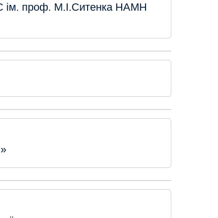
С ім. проф. М.І.Ситенка НАМН
и»