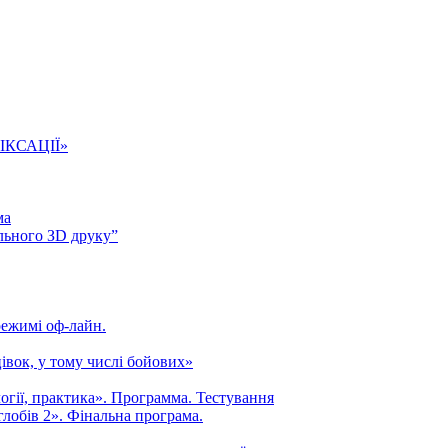
ІКСАЦІЇ»
ма
ального ЗD друку”
режимі оф-лайн.
івок, у тому числі бойових»
огії, практика». Программа. Тестування
лобів 2». Фінальна програма.