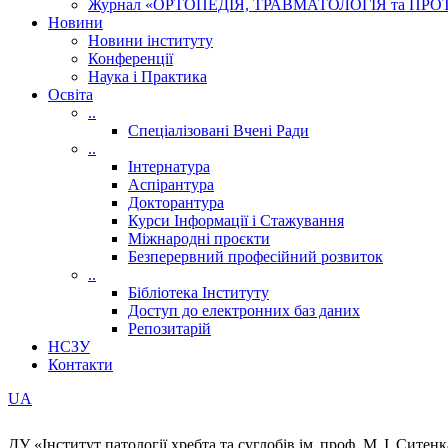
Журнал «ОРТОПЕДІЯ, ТРАВМАТОЛОГІЯ та ПР
Новини
Новини інституту
Конференції
Наука і Практика
Освіта
..
Спеціалізовані Вчені Ради
..
Інтернатура
Аспірантура
Докторантура
Курси Інформації і Стажування
Міжнародні проєкти
Безперервний професійний розвиток
..
Бібліотека Інституту
Доступ до електронних баз даних
Репозитарій
НСЗУ
Контакти
UA
ДУ «Інститут патології хребта та суглобів ім. проф. М. І. Сит