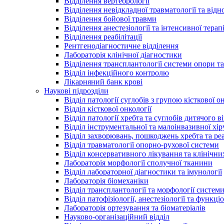
Відділення вертебрології
Відділення невідкладної травматології та відно
Відділення бойової травми
Відділення анестезіології та інтенсивної терапі
Відділення реабілітації
Рентгенодіагностичне відділення
Лабораторія клінічної діагностики
Відділення трансплантології системи опори та
Відділ інфекційного контролю
Лікарняний банк крові
Наукові підрозділи
Відділ патології суглобів з групою кісткової о
Відділ кісткової онкології
Відділ патології хребта та суглобів дитячого в
Відділ інструментальної та малоінвазивної хір
Відділ захворювань, пошкоджень хребта та реа
Відділ травматології опорно-рухової системи
Відділ консервативного лікування та клінічн
Лабораторія морфології сполучної тканини
Відділ лабораторної діагностики та імунології
Лабораторія біомеханіки
Відділ трансплантології та морфології систем
Відділ патофізіології, анестезіології та функц
Лабораторія ортезування та біоматеріалів
Науково-організаційний відділ