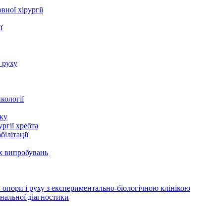
вної хірургії
ї
 руху
нкології
іку
ургії хребта
білітації
их випробувань
и опори і руху з експериментально-біологічною клінікою
іональної діагностики