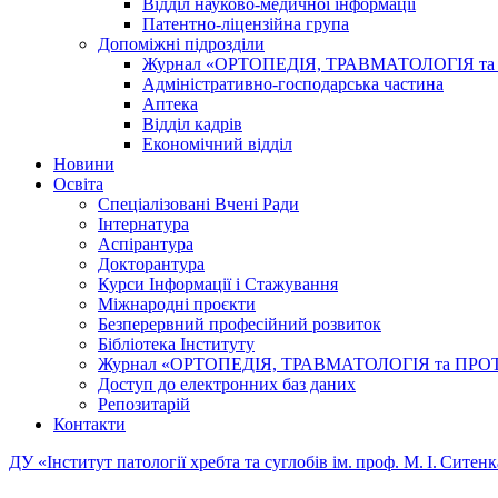
Відділ науково-медичної інформації
Патентно-ліцензійна група
Допоміжні підрозділи
Журнал «ОРТОПЕДІЯ, ТРАВМАТОЛОГІЯ т
Адміністративно-господарська частина
Аптека
Відділ кадрів
Економічний відділ
Новини
Освіта
Спеціалізовані Вчені Ради
Інтернатура
Аспірантура
Докторантура
Курси Інформації і Стажування
Міжнародні проєкти
Безперервний професійний розвиток
Бібліотека Інституту
Журнал «ОРТОПЕДІЯ, ТРАВМАТОЛОГІЯ та ПР
Доступ до електронних баз даних
Репозитарій
Контакти
ДУ «Інститут патології хребта та суглобів ім. проф. М. І. Сит