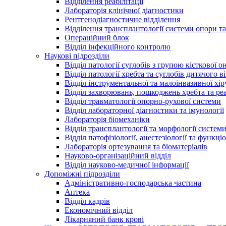
Відділення реабілітації
Лабораторія клінічної діагностики
Рентгенодіагностичне відділення
Відділення трансплантології системи опори та
Операційний блок
Відділ інфекційного контролю
Наукові підрозділи
Відділ патології суглобів з групою кісткової о
Відділ патології хребта та суглобів дитячого в
Відділ інструментальної та малоінвазивної хір
Відділ захворювань, пошкоджень хребта та реа
Відділ травматології опорно-рухової системи
Відділ лабораторної діагностики та імунології
Лабораторія біомеханіки
Відділ трансплантології та морфології систем
Відділ патофізіології, анестезіології та функц
Лабораторія ортезування та біоматеріалів
Науково-організаційний відділ
Відділ науково-медичної інформації
Допоміжні підрозділи
Адміністративно-господарська частина
Аптека
Відділ кадрів
Економічний відділ
Лікарняний банк крові