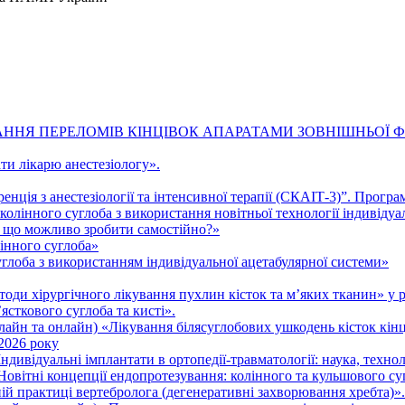
ЛІКУВАННЯ ПЕРЕЛОМІВ КІНЦІВОК АПАРАТАМИ ЗОВНІШНЬОЇ Ф
ти лікарю анестезіологу».
нція з анестезіології та інтенсивної терапії (СКАІТ-3)”. Програ
колінного суглоба з використання новітньої технології індивіду
 що можливо зробити самостійно?»
інного суглоба»
глоба з використанням індивідуальної ацетабулярної системи»
тоди хірургічного лікування пухлин кісток та м’яких тканин» у 
сткового суглоба та кисті».
айн та онлайн) «Лікування білясуглобових ушкодень кісток кінц
2026 року
ивідуальні імплантати в ортопедії-травматології: наука, технол
вітні концепції ендопротезування: колінного та кульшового суг
ій практиці вертебролога (дегенеративні захворювання хребта)».