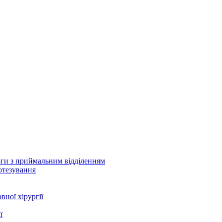
оги з приймальним відділенням
отезування
вної хірургії
ї