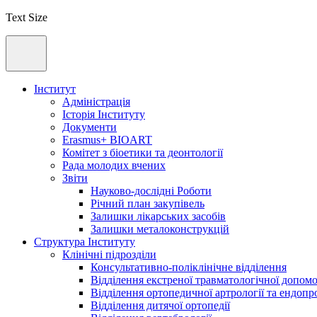
Text Size
Інститут
Адмiнicтрацiя
Історія Інституту
Документи
Erasmus+ BIOART
Комітет з біоетики та деонтології
Рада молодих вчених
Звіти
Науково-дослідні Роботи
Річний план закупівель
Залишки лікарських засобів
Залишки металоконструкцій
Структура Інституту
Клінічні підрозділи
Консультативно-поліклінічне відділення
Відділення екстреної травматологічної допом
Відділення ортопедичної артрології та ендопр
Відділення дитячої ортопедії