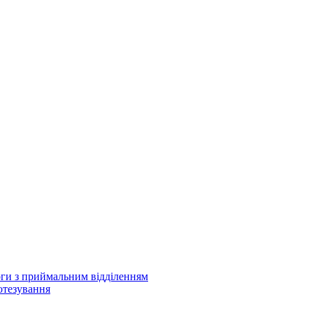
оги з приймальним відділенням
отезування