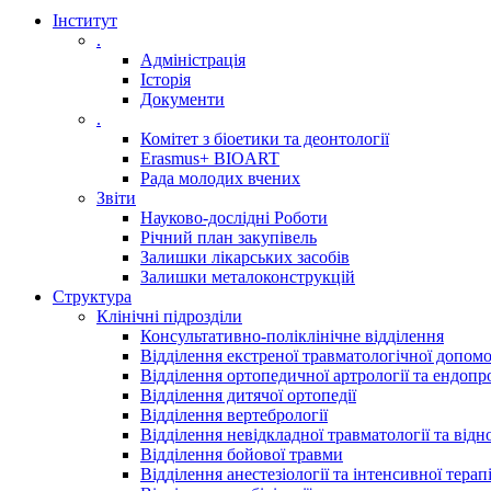
Інститут
.
Адмiнiстрацiя
Історія
Документи
.
Комітет з біоетики та деонтології
Erasmus+ BIOART
Рада молодих вчених
Звіти
Науково-дослідні Роботи
Річний план закупівель
Залишки лікарських засобів
Залишки металоконструкцій
Структура
Клінічні підрозділи
Консультативно-поліклінічне відділення
Відділення екстреної травматологічної допом
Відділення ортопедичної артрології та ендопр
Відділення дитячої ортопедії
Відділення вертебрології
Відділення невідкладної травматології та відно
Відділення бойової травми
Відділення анестезіології та інтенсивної терапі