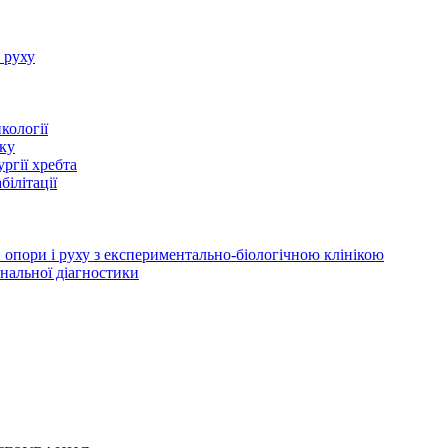
 руху
нкології
іку
ургії хребта
білітації
и опори і руху з експериментально-біологічною клінікою
іональної діагностики