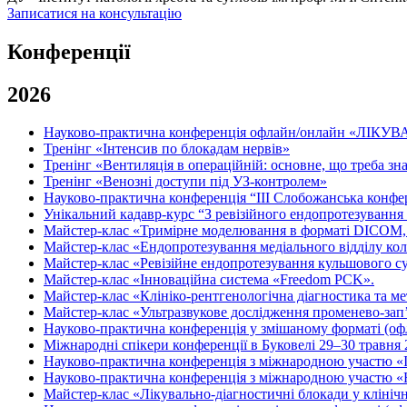
Записатися на консультацію
Конференції
2026
Науково-практична конференція офлайн/онлайн «
Тренінг «Інтенсив по блокадам нервів»
Тренінг «Вентиляція в операційній: основне, що треба зна
Тренінг «Венозні доступи під УЗ-контролем»
Науково-практична конференція “ІІІ Слобожанська конфере
Унікальний кадавр-курс “З ревізійного ендопротезування 
Майстер-клас «Тримірне моделювання в форматі DICOM,
Майстер-клас «Ендопротезування медіального відділу кол
Майстер-клас «Ревізійне ендопротезування кульшового су
Майстер-клас «Інноваційна система «Freedom PCK».
Майстер-клас «Клініко-рентгенологічна діагностика та ме
Майстер-клас «Ультразвукове дослідження променево-зап’я
Науково-практична конференція у змішаному форматі (офл
Міжнародні спікери конференції в Буковелі 29–30 травня 
Науково-практична конференція з міжнародною участю «Інд
Науково-практична конференція з міжнародною участю «Но
Майстер-клас «Лікувально-діагностичні блокади у клінічн