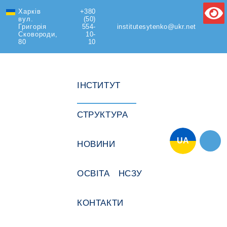
Харків
+380
Text Size
вул.
(50)
Григорія
554-
institutesytenko@ukr.net
Сковороди,
10-
80
10
ІНСТИТУТ
СТРУКТУРА
UA
НОВИНИ
ОСВІТА
НСЗУ
КОНТАКТИ