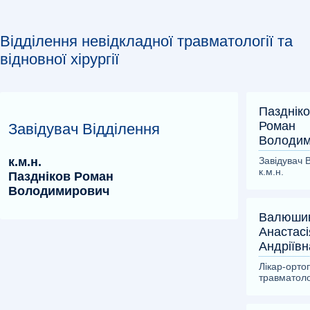
Відділення невідкладної травматології та
відновної хірургії
Пазднік
Роман
Завідувач Відділення
Володим
к.м.н.
Завідувач 
к.м.н.
Паздніков Роман
Володимирович
Валюши
Анастасі
Андріївн
Лікар-орто
травматол