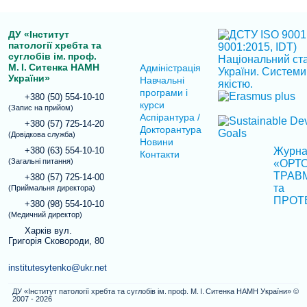
ДУ «Інститут
патології хребта та
суглобів ім. проф.
М. І. Ситенка НАМН
Адміністрація
України»
Навчальні
програми і
+380 (50) 554-10-10
курси
(Запис на прийом)
Аспірантура /
+380 (57) 725-14-20
Докторантура
(Довідкова служба)
Новини
+380 (63) 554-10-10
Журн
Контакти
(Загальні питання)
«ОРТО
ТРАВ
+380 (57) 725-14-00
та
(Приймальня директора)
ПРОТ
+380 (98) 554-10-10
(Медичний директор)
Харків вул.
Григорія Сковороди, 80
institutesytenko@ukr.net
ДУ «Інститут патології хребта та суглобів ім. проф. М. І. Ситенка НАМН України» ©
2007 - 2026