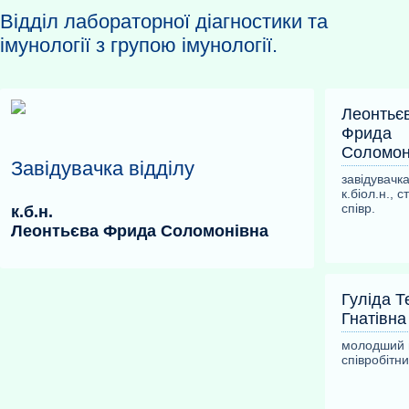
Відділ лабораторної діагностики та
імунології з групою імунології.
Леонтьє
Фрида
Соломон
Завідувачка відділу
завідувачка
к.біол.н., с
співр.
к.б.н.
Леонтьєва Фрида Соломонівна
Гуліда Т
Гнатівна
молодший 
співробітни