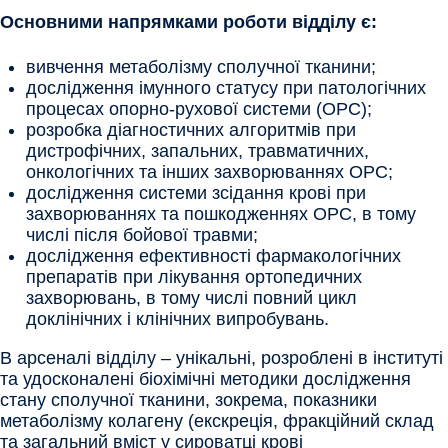
Основними напрямками роботи відділу є:
вивчення метаболізму сполучної тканини;
дослідження імунного статусу при патологічних
процесах опорно-рухової системи (ОРС);
розробка діагностичних алгоритмів при
дистрофічних, запальних, травматичних,
онкологічних та інших захворюваннях ОРС;
дослідження системи зсідання крові при
захворюваннях та пошкодженнях ОРС, в тому
числі після бойової травми;
дослідження ефективності фармакологічних
препаратів при лікування ортопедичних
захворювань, в тому числі повний цикл
доклінічних і клінічних випробувань.
В арсеналі відділу – унікальні, розроблені в інституті
та удосконалені біохімічні методики дослідження
стану сполучної тканини, зокрема, показники
метаболізму колагену (екскреція, фракційний склад
та загальний вміст у сироватці крові