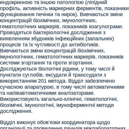
ендокринною та іншою патологією (ліпідний
профіль, активність маркерних ферментів, показники
функціювання печінки та нирок). Вивчаються зміни
концентрацій біохімічних, імунологічних,
гематологічних маркерів, показників коагулограми.
Проводяться бактеріологічні дослідження з
виявленням збудників інфекційних (запальних)
процесів та їх чутливості до антибіотиків.
Вивчаються зміни концентрацій біохімічних,
імунологічних, гематологічних маркерів, показників
системи згортання та проти згортання.
Досліджуються біологічні рідини, у тому числі й
пунктати суглобів, ексудати й транссудати з
використанням 201 метода. Відділ забезпечено
сучасною апаратурою, в тому числі автоматичними
та напівавтоматичними аналізаторами.
Використовують загально-клінічні, гематологічні,
біохімічні, імунологічні, імуноферментні методи
дослідження.
Відділ виконує обов’язки координатора щодо
організації та проведення раундів міжлабораторних