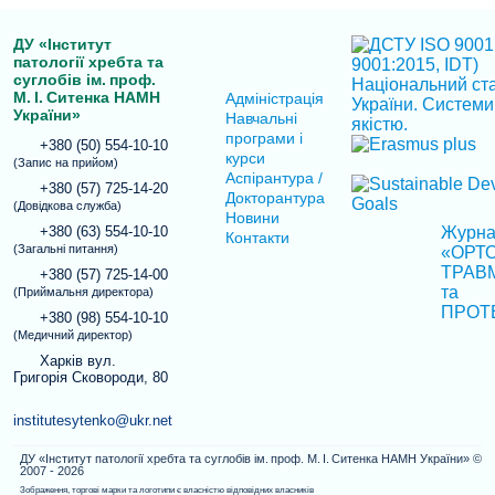
ДУ «Інститут
патології хребта та
суглобів ім. проф.
М. І. Ситенка НАМН
Адміністрація
України»
Навчальні
програми і
+380 (50) 554-10-10
курси
(Запис на прийом)
Аспірантура /
+380 (57) 725-14-20
Докторантура
(Довідкова служба)
Новини
+380 (63) 554-10-10
Журн
Контакти
(Загальні питання)
«ОРТО
ТРАВ
+380 (57) 725-14-00
та
(Приймальня директора)
ПРОТ
+380 (98) 554-10-10
(Медичний директор)
Харків вул.
Григорія Сковороди, 80
institutesytenko@ukr.net
ДУ «Інститут патології хребта та суглобів ім. проф. М. І. Ситенка НАМН України» ©
2007 - 2026
Зображення, торгові марки та логотипи є власністю відповідних власників