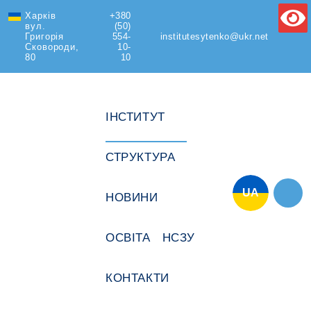
Харків
+380
Text Size
вул.
(50)
Григорія
554-
institutesytenko@ukr.net
Сковороди,
10-
80
10
ІНСТИТУТ
СТРУКТУРА
UA
НОВИНИ
ОСВІТА
НСЗУ
КОНТАКТИ