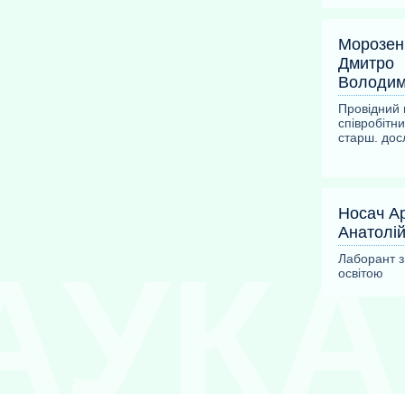
Морозен
Дмитро
Володим
Провідний 
співробітник
старш. дос
Носач А
Анатолі
Лаборант 
освітою