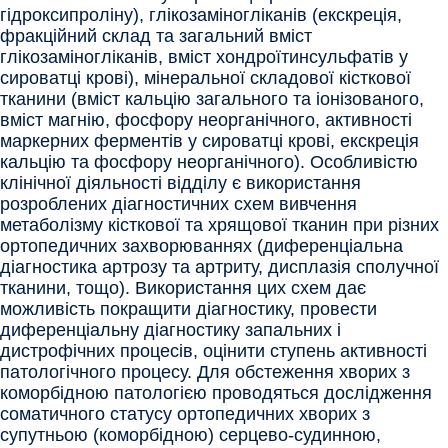
гідроксипроліну), глікозаміногліканів (екскреція,
фракційний склад та загальний вміст
глікозаміногліканів, вміст хондроїтинсульфатів у
сироватці крові), мінеральної складової кісткової
тканини (вміст кальцію загального та іонізованого,
вміст магнію, фосфору неорганічного, активності
маркерних ферментів у сироватці крові, екскреція
кальцію та фосфору неорганічного). Особливістю
клінічної діяльності відділу є використання
розроблених діагностичних схем вивчення
метаболізму кісткової та хрящової тканин при різних
ортопедичних захворюваннях (диференціальна
діагностика артрозу та артриту, дисплазія сполучної
тканини, тощо). Використання цих схем дає
можливість покращити діагностику, провести
диференціальну діагностику запальних і
дистрофічних процесів, оцінити ступень активності
патологічного процесу. Для обстеження хворих з
коморбідною патологією проводяться дослідження
соматичного статусу ортопедичних хворих з
супутньою (коморбідною) серцево-судинною,