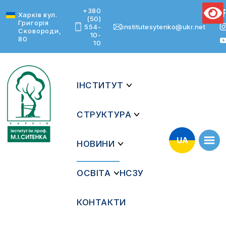
+380
Text Size
Харків вул.
(50)
Григорія
554-
institutesytenko@ukr.net
Сковороди,
10-
80
10
ІНСТИТУТ
СТРУКТУРА
UA
НОВИНИ
ОСВІТА
НСЗУ
КОНТАКТИ