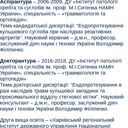
Аспірантура
– 2006-2009, ДУ «Інститут патології
хребта та суглобів ім. проф. М.І.Ситенка НАМН
України», спеціальність – «травматологія та
ортопедія».
Тема кандидатської дисертації: “Ендопротезування
кульшового суглоба при наслідках реактивних
артритів”. Науковий керівник – д.м.н., професор,
заслужений діяч науки і техніки України Володимир
Філіпенко.
Докторантура
– 2016-2018, ДУ «Інститут патології
хребта та суглобів ім. проф. М.І.Ситенка НАМН
України», спеціальність – «травматологія та
ортопедія»
Тема докторської дисертації: “Ендопротезування в
разі наслідків травм кульшової западини та
проксимального відділу стегнової кістки”. Науковий
консультант – д.м.н., професор, заслужений діяч
науки і техніки України Володимир Філіпенко.
Друга вища освіта – «Харківський регіональний
інститут державного управління Національної