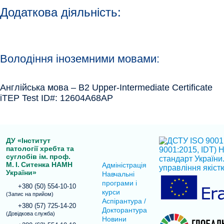
Додаткова діяльність:
Володіння іноземними мовами:
Англійська мова – B2 Upper-Intermediate Certificate
iTEP Test ID#: 12604A68AP
ДУ «Інститут
патології хребта та
суглобів ім. проф.
М. І. Ситенка НАМН
Адміністрація
України»
Навчальні
програми і
+380 (50) 554-10-10
курси
(Запис на прийом)
Аспірантура /
+380 (57) 725-14-20
Докторантура
(Довідкова служба)
Новини