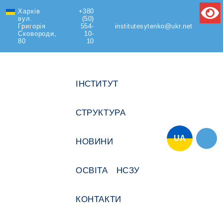
Харків
+380
Text Size
вул.
(50)
Григорія
554-
institutesytenko@ukr.net
Сковороди,
10-
80
10
ІНСТИТУТ
СТРУКТУРА
UA
НОВИНИ
ОСВІТА
НСЗУ
КОНТАКТИ