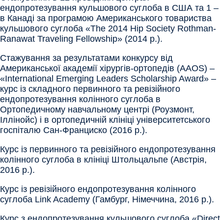
ендопротезування кульшового суглоба в США та 1 –
в Канаді за програмою Американського товариства
кульшового суглоба «The 2014 Hip Society Rothman-
Ranawat Traveling Fellowship» (2014 р.).
Стажування за результатами конкурсу від
Американської академії хірургів-ортопедів (AAOS) –
«International Emerging Leaders Scholarship Award» –
курс із складного первинного та ревізійного
ендопротезування колінного суглоба в
Ортопедичному навчальному центрі (Роузмонт,
Іллінойс) і в ортопедичній клініці університетського
госпіталю Сан-Франциско (2016 р.).
Курс із первинного та ревізійного ендопротезування
колінного суглоба в клініці Штольцальпе (Австрія,
2016 р.).
Курс із ревізійного ендопротезування колінного
суглоба Link Academy (Гамбург, Німеччина, 2016 р.).
Курс з ендопротезування кульшового суглоба «Direct