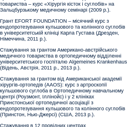
товариства – курс «Хірургія кісток і суглобів» на
Зальцбурзькому медичному семінарі (2009 р.).
Грант EFORT FOUNDATION – місячний курс з
ендопротезування кульшового та колінного суглобів
в університетській клініці Карла Густава (Дрезден,
Німеччина, 2011 р.).
Стажування за грантом Американо-австрійського
медичного товариства в ортопедичному відділенні
університетського госпіталю Algemeines Krankenhaus
(Відень, Австрія, 2011 р., 2013 р.).
Стажування за грантом від Американської академії
хірургів-ортопедів (AAOS): курс з артроскопії
кульшового суглоба в Ортопедичному навчальному
центрі (Роузмонт, Іллінойс) і у 2 клініках
Принстонської ортопедичної асоціації з
ендопротезування кульшового та колінного суглобів
(Принстон, Нью-Джерсі) (США, 2013 р.).
Стажування в 12 провідних центрах