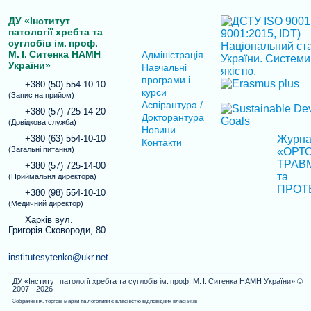
ДУ «Інститут
патології хребта та
суглобів ім. проф.
М. І. Ситенка НАМН
Адміністрація
України»
Навчальні
програми і
+380 (50) 554-10-10
курси
(Запис на прийом)
Аспірантура /
+380 (57) 725-14-20
Докторантура
(Довідкова служба)
Новини
+380 (63) 554-10-10
Журн
Контакти
(Загальні питання)
«ОРТО
ТРАВ
+380 (57) 725-14-00
та
(Приймальня директора)
ПРОТ
+380 (98) 554-10-10
(Медичний директор)
Харків вул.
Григорія Сковороди, 80
institutesytenko@ukr.net
ДУ «Інститут патології хребта та суглобів ім. проф. М. І. Ситенка НАМН України» ©
2007 - 2026
Зображення, торгові марки та логотипи є власністю відповідних власників