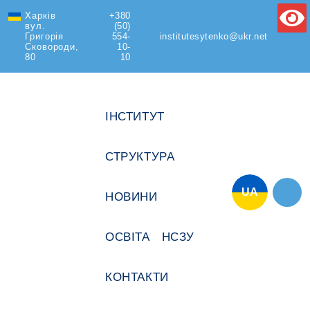
Харків
+380
Text Size
вул.
(50)
Григорія
554-
institutesytenko@ukr.net
Сковороди,
10-
80
10
ІНСТИТУТ
СТРУКТУРА
UA
НОВИНИ
ОСВІТА
НСЗУ
КОНТАКТИ