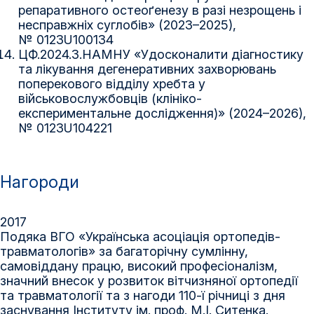
репаративного остеоґенезу в разі незрощень і
несправжніх суглобів» (2023–2025),
№ 0123U100134
ЦФ.2024.3.НАМНУ «Удосконалити діагностику
та лікування дегенеративних захворювань
поперекового відділу хребта у
військовослужбовців (клініко-
експериментальне дослідження)» (2024–2026),
№ 0123U104221
Нагороди
2017
Подяка ВГО «Українська асоціація ортопедів-
травматологів» за багаторічну сумлінну,
самовіддану працю, високий професіоналізм,
значний внесок у розвиток вітчизняної ортопедії
та травматології та з нагоди 110-ї річниці з дня
заснування Інституту ім. проф. М.І. Ситенка.