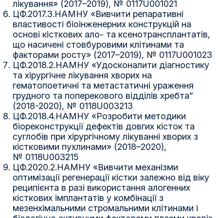
лікування» (2017–2019), № 0117U001021
ЦФ.2017.3.НАМНУ «Вивчити репаративні
властивості біоінженерних конструкцій на
основі кісткових ало- та ксенотрансплантатів,
що насичені стовбуровими клітинами та
факторами росту» (2017–2019), № 0117U001023
ЦФ.2018.2.НАМНУ «Удосконалити діагностику
та хірургічне лікування хворих на
гематопоетичні та метастатичні ураження
грудного та поперекового відділів хребта”
(2018-2020), № 0118U003213
ЦФ.2018.4.НАМНУ «Розробити методики
біореконструкції дефектів довгих кісток та
суглобів при хірургічному лікуванні хворих з
кістковими пухлинами» (2018–2020),
№ 0118U003215
ЦФ.2020.2.НАМНУ «Вивчити механізми
оптимізації регенерації кістки залежно від віку
реципієнта в разі використання алогенних
кісткових імплантатів у комбінації з
мезенхімальними стромальними клітинами і