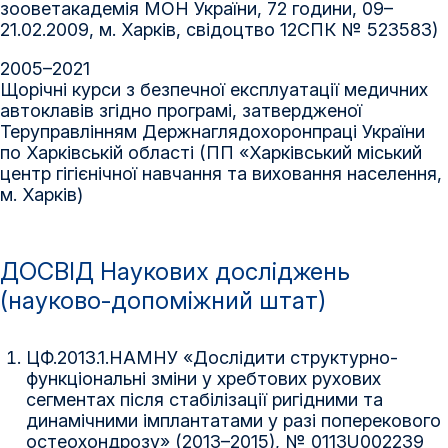
зооветакадемія МОН України, 72 години, 09–
21.02.2009, м. Харків, свідоцтво 12СПК № 523583)
2005–2021
Щорічні курси з безпечної експлуатації медичних
автоклавів згідно програмі, затвердженої
Теруправлінням Держнаглядохоронпраці України
по Харківській області (ПП «Харківський міський
центр гігієнічної навчання та виховання населення,
м. Харків)
ДОСВІД Наукових досліджень
(науково-допоміжний штат)
ЦФ.2013.1.НАМНУ «Дослідити структурно-
функціональні зміни у хребтових рухових
сегментах після стабілізації ригідними та
динамічними імплантатами у разі поперекового
остеохондрозу» (2013–2015), № 0113U002239