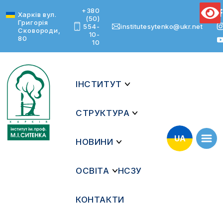
+380
Text Size
Харків вул.
(50)
Григорія
554-
institutesytenko@ukr.net
Сковороди,
10-
80
10
ІНСТИТУТ
СТРУКТУРА
UA
НОВИНИ
ОСВІТА
НСЗУ
КОНТАКТИ