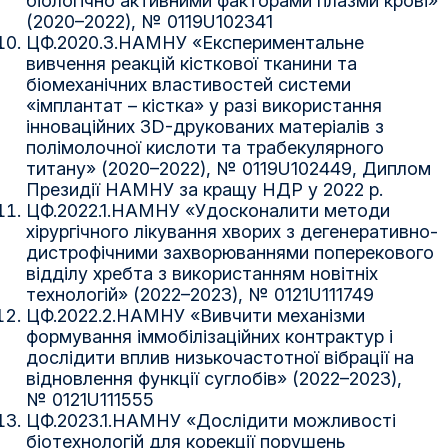
біологічно активними факторами плазми крові»
(2020–2022), № 0119U102341
ЦФ.2020.3.НАМНУ «Експериментальне
вивчення реакцій кісткової тканини та
біомеханічних властивостей системи
«імплантат – кістка» у разі використання
інноваційних 3D-друкованих матеріалів з
полімолочної кислоти та трабекулярного
титану» (2020–2022), № 0119U102449, Диплом
Президії НАМНУ за кращу НДР у 2022 р.
ЦФ.2022.1.НАМНУ «Удосконалити методи
хірургічного лікування хворих з дегенеративно-
дистрофічними захворюваннями поперекового
відділу хребта з використанням новітніх
технологій» (2022–2023), № 0121U111749
ЦФ.2022.2.НАМНУ «Вивчити механізми
формування іммобілізаційних контрактур і
дослідити вплив низькочастотної вібрації на
відновлення функції суглобів» (2022–2023),
№ 0121U111555
ЦФ.2023.1.НАМНУ «Дослідити можливості
біотехнологій для корекції порушень