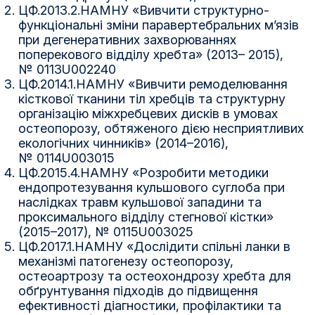
ЦФ.2013.2.НАМНУ «Вивчити структурно-
функціональні зміни паравертебральних м’язів
при дегенеративних захворюваннях
поперекового відділу хребта» (2013– 2015),
№ 0113U002240
ЦФ.2014.1.НАМНУ «Вивчити ремоделювання
кісткової тканини тіл хребців та структурну
організацію міжхребцевих дисків в умовах
остеопорозу, обтяженого дією несприятливих
екологічних чинників» (2014–2016),
№ 0114U003015
ЦФ.2015.4.НАМНУ «Розробити методики
ендопротезування кульшового суглоба при
наслідках травм кульшової западини та
проксимального відділу стегнової кістки»
(2015–2017), № 0115U003025
ЦФ.2017.1.НАМНУ «Дослідити спільні ланки в
механізмі патогенезу остеопорозу,
остеоартрозу та остеохондрозу хребта для
обґрунтування підходів до підвищення
ефективності діагностики, профілактики та