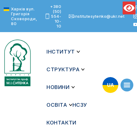
+380
Text Size
Харків вул.
(50)
Григорія
554-
institutesytenko@ukr.net
Сковороди,
10-
80
10
ІНСТИТУТ
СТРУКТУРА
UA
НОВИНИ
ОСВІТА
НСЗУ
КОНТАКТИ